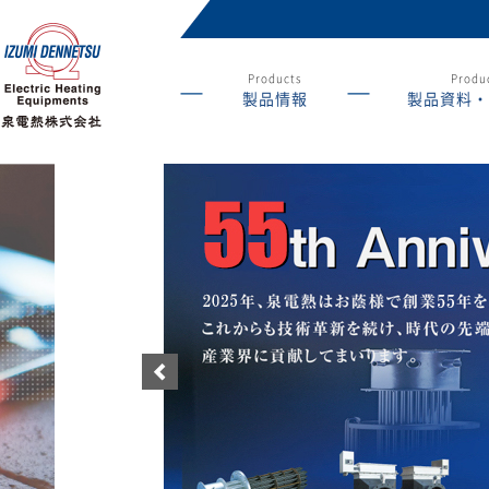
Products
Produc
製品情報
製品資料・
産業用ヒーターの総
合メーカー 泉電熱株
式会社
前へ