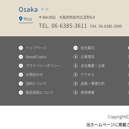
泉電熱株式会社
Osaka
本社
〒564-0052 大阪府吹田市広芝町6-9
Map
TEL. 06-6385-3611
FAX. 06-6385-3999
トップページ
会社案内
News&Topics
企業理念
プライバシーポリシー
会社概要・沿革
お問合わせ
アクセス
送料について
品質・環境方針
製品保証について
採用情報
Copyright(C
当ホームページに掲載