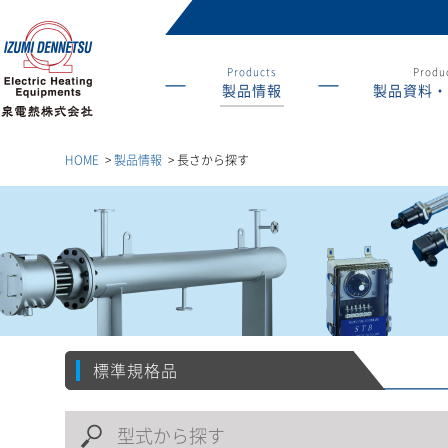
Products
Produc
製品情報
製品資料・
産業用ヒーターの総
合メーカー 泉電熱株
式会社
HOME
>
製品情報
>
長さから探す
標準規格品