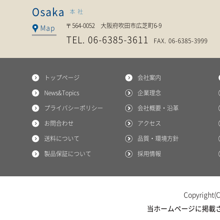
Osaka
本社
〒564-0052 大阪府吹田市広芝町6-9
Map
TEL. 06-6385-3611
FAX. 06-6385-3999
トップページ
会社案内
News&Topics
企業理念
プライバシーポリシー
会社概要・沿革
お問合わせ
アクセス
送料について
品質・環境方針
製品保証について
採用情報
Copyright(C
当ホームページに掲載