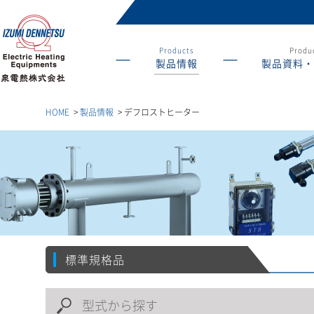
Products
Produc
製品情報
製品資料・
産業用ヒーターの総
合メーカー 泉電熱株
式会社
HOME
>
製品情報
>
デフロストヒーター
標準規格品