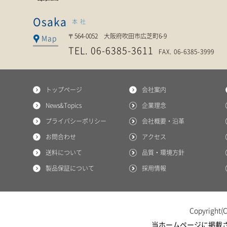
泉電熱株式会社
Osaka
本社
〒564-0052 大阪府吹田市広芝町6-9
Map
TEL. 06-6385-3611
FAX. 06-6385-3999
トップページ
会社案内
News&Topics
企業理念
プライバシーポリシー
会社概要・沿革
お問合わせ
アクセス
送料について
品質・環境方針
製品保証について
採用情報
Copyright(C
当ホームページに掲載